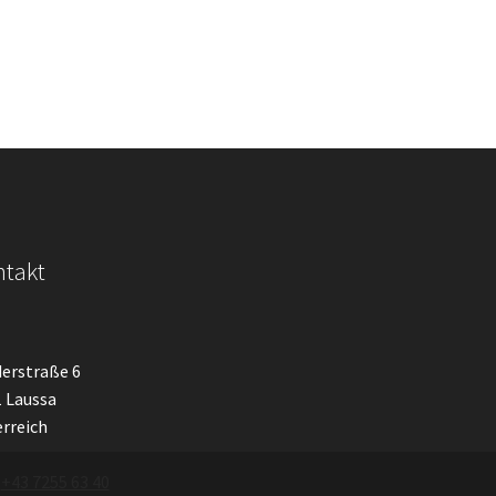
takt
erstraße 6
 Laussa
rreich
:
+43 7255 63 40