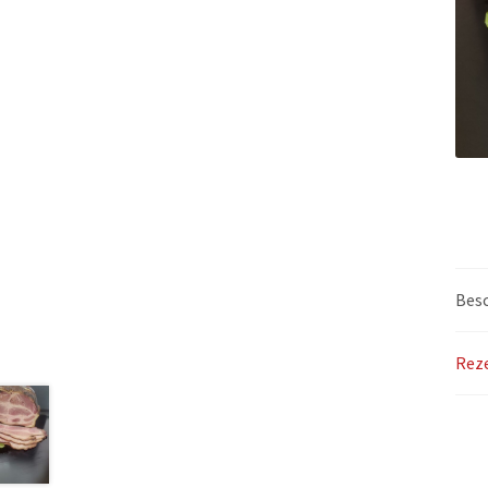
Bes
Reze