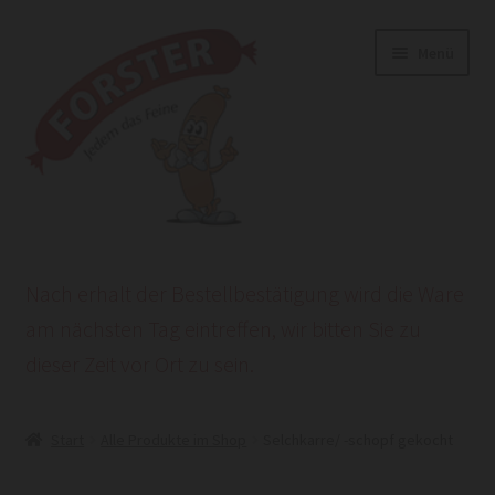
Zur
Zum
Menü
Navigation
Inhalt
springen
springen
Start
Nach erhalt der Bestellbestätigung wird die Ware
AGB
am nächsten Tag eintreffen, wir bitten Sie zu
dieser Zeit vor Ort zu sein.
Datenschutzerklärung
HEROLD POWERSITE E-COMMERCE
Start
Alle Produkte im Shop
Selchkarre/ -schopf gekocht
Impressum