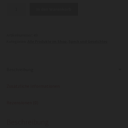
Selchkarre/
In den Warenkorb
-
schopf
gekocht
Menge
Artikelnummer:
49
Kategorien:
Alle Produkte im Shop
,
Speck und Geselchtes
Beschreibung
Zusätzliche Informationen
Rezensionen (0)
Beschreibung