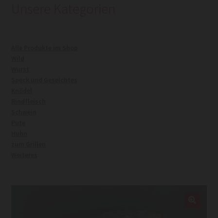
Unsere Kategorien
Kasse
Alle Produkte im Shop
Mein Konto
Wild
Wurst
Warenkorb
Speck und Geselchtes
Knödel
Rindfleisch
Widerrufsrecht
Schwein
Pute
Huhn
zum Grillen
Weiteres