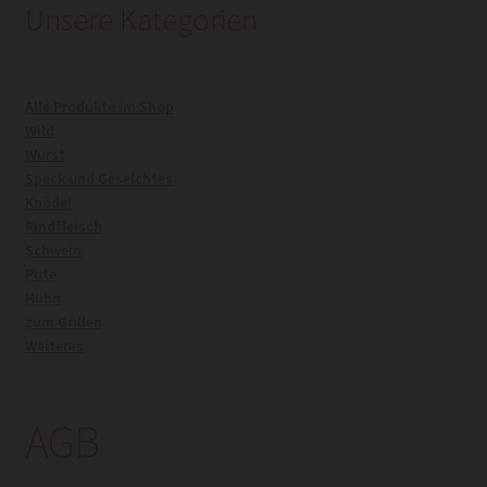
Unsere Kategorien
Kasse
Alle Produkte im Shop
Mein Konto
Wild
Wurst
Warenkorb
Speck und Geselchtes
Knödel
Rindfleisch
Widerrufsrecht
Schwein
Pute
Huhn
zum Grillen
Weiteres
AGB