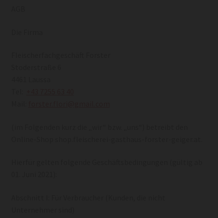
AGB
Die Firma
Fleischerfachgeschäft Forster
Stoderstraße 6
4461 Laussa
Tel:
+43 7255 63 40
Mail:
forster.flori@gmail.com
(im Folgenden kurz die „wir“ bzw. „uns“) betreibt den
Online-Shop shop.fleischerei-gasthaus-forster-geiger.at.
Hierfür gelten folgende Geschäftsbedingungen (gültig ab
01. Juni 2021):
Abschnitt I: Für Verbraucher (Kunden, die nicht
Unternehmer sind)