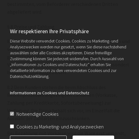
bestimmten, vom Beförderer verschiedenen Dritten
abgeliefert wird.
§ 8 Preise und Zahlung
Wir respektieren Ihre Privatsphäre
Diese Website verwendet Cookies. Cookies zu Marketing- und
8.1 Alle genannten Preise im Online-Shop sind in Euro und
Analysezwecken werden nur gesetzt, wenn Sie diese nachstehend
verstehen sich einschließlich der jeweils gültigen
auswählen oder alle Cookies akzeptieren. Diese freiwillige
gesetzlichen Mehrwertsteuer. Verpackungs- und
Zustimmung können Sie jederzeit widerrufen. Durch Auswahl von
Versandkosten werden, sofern solche anfallen, gesondert
„Informationen zu Cookies und Datenschutz“ erhalten Sie
detaillierte Information zu den verwendeten Cookies und zur
berechnet und ausgewiesen.
Datenschutzerklärung.
8.2 Dem Kunden stehen die beim Abschluss des
Informationen zu Cookies und Datenschutz
Bestellprozesses angezeigten Zahlarten (Vorkasse,
Zahlung per Kreditkarte, Sofortüberweisung) zur
Verfügung. Die Firma behält sich vor, im Einzelfall die
Notwendige Cookies
Auswahl der Zahlarten einzuschränken.
Cookies zu Marketing- und Analysezwecken
Bei Bezahlung mit Vorkasse wird die Ware erst versandt,