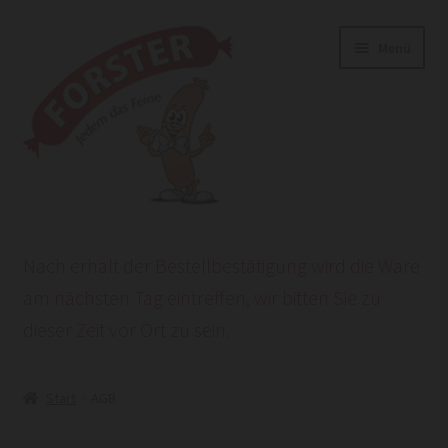
Zur
Zum
Menü
Navigation
Inhalt
springen
springen
Start
Nach erhalt der Bestellbestätigung wird die Ware
AGB
am nächsten Tag eintreffen, wir bitten Sie zu
dieser Zeit vor Ort zu sein.
Datenschutzerklärung
HEROLD POWERSITE E-COMMERCE
Start
AGB
Impressum