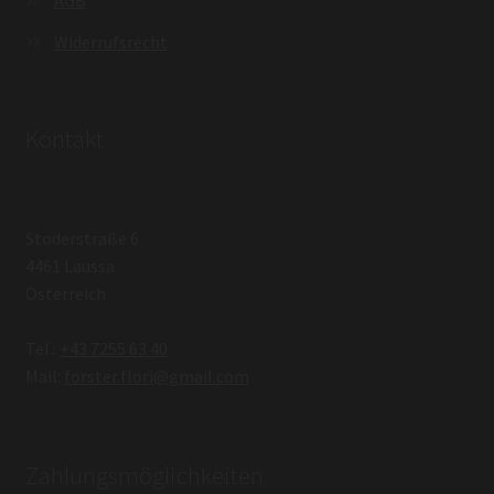
AGB
Widerrufsrecht
Kontakt
Stoderstraße 6
4461 Laussa
Österreich
Tel.:
+43 7255 63 40
Mail:
forster.flori@gmail.com
Zahlungsmöglichkeiten