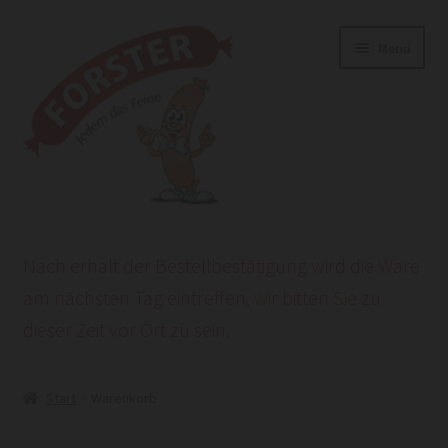
Zur
Zum
Menü
Navigation
Inhalt
springen
springen
Start
Nach erhalt der Bestellbestätigung wird die Ware
AGB
am nächsten Tag eintreffen, wir bitten Sie zu
dieser Zeit vor Ort zu sein.
Datenschutzerklärung
HEROLD POWERSITE E-COMMERCE
Start
Warenkorb
Impressum