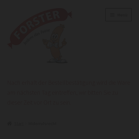
Zur
Zum
Menü
Navigation
Inhalt
springen
springen
Start
Nach erhalt der Bestellbestätigung wird die Ware
AGB
am nächsten Tag eintreffen, wir bitten Sie zu
dieser Zeit vor Ort zu sein.
Datenschutzerklärung
HEROLD POWERSITE E-COMMERCE
Start
Widerrufsrecht
Impressum