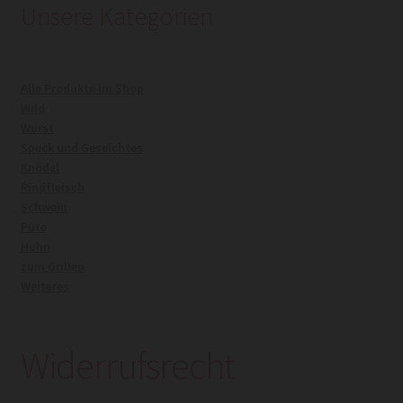
Unsere Kategorien
Kasse
Alle Produkte im Shop
Mein Konto
Wild
Wurst
Warenkorb
Speck und Geselchtes
Knödel
Rindfleisch
Widerrufsrecht
Schwein
Pute
Huhn
zum Grillen
Weiteres
Widerrufsrecht