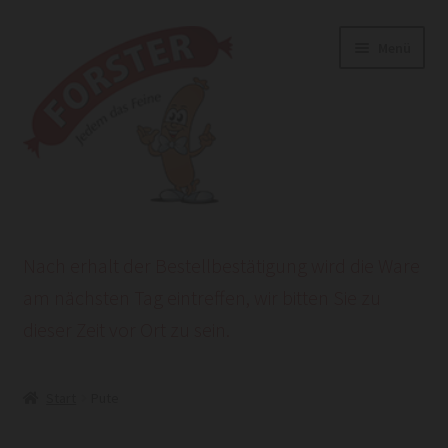
Zur
Zum
Menü
Navigation
Inhalt
springen
springen
Start
Nach erhalt der Bestellbestätigung wird die Ware
AGB
am nächsten Tag eintreffen, wir bitten Sie zu
dieser Zeit vor Ort zu sein.
Datenschutzerklärung
HEROLD POWERSITE E-COMMERCE
Start
Pute
Impressum