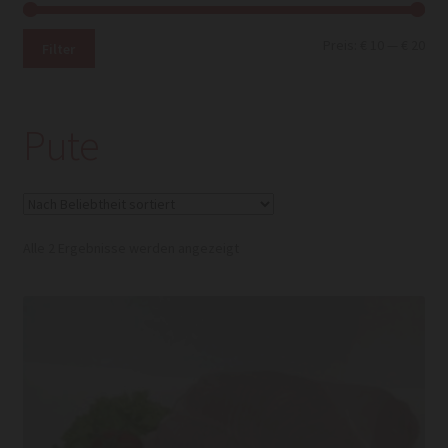
Min.
Max
Preis:
€ 10
—
€ 20
Filter
Pre
Pre
Pute
Nach
Alle 2 Ergebnisse werden angezeigt
Beliebtheit
sortiert