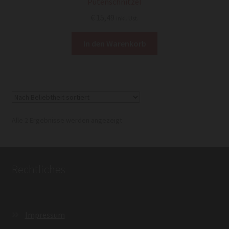
Putenschnitzel
€
15,49
inkl. Ust.
In den Warenkorb
Nach
Alle 2 Ergebnisse werden angezeigt
Beliebtheit
sortiert
Rechtliches
Impressum