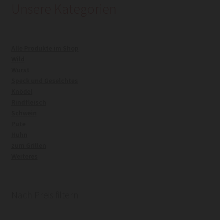
Unsere Kategorien
Kasse
Alle Produkte im Shop
Mein Konto
Wild
Wurst
Warenkorb
Speck und Geselchtes
Knödel
Rindfleisch
Widerrufsrecht
Schwein
Pute
Huhn
zum Grillen
Weiteres
Nach Preis filtern