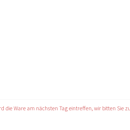
OWERSITE E-COMMERCE
Impressum
Kasse
Mein Konto
Warenkor
 die Ware am nächsten Tag eintreffen, wir bitten Sie zu 