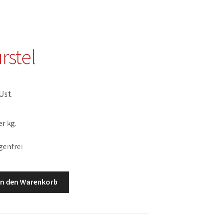
rstel
 Ust.
r kg.
genfrei
In den Warenkorb