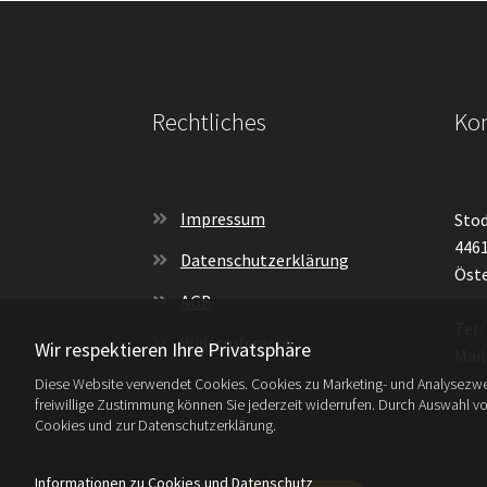
Rechtliches
Kon
Impressum
Stod
4461
Datenschutzerklärung
Öste
AGB
Tel.
Widerrufsrecht
Wir respektieren Ihre Privatsphäre
Mail
Diese Website verwendet Cookies. Cookies zu Marketing- und Analysezwe
freiwillige Zustimmung können Sie jederzeit widerrufen. Durch Auswahl v
Cookies und zur Datenschutzerklärung.
Informationen zu Cookies und Datenschutz