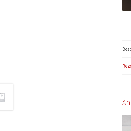
Bes
Reze
Äh