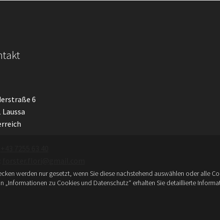
takt
erstraße 6
 Laussa
rreich
:
+43 7255 63 40
:
forster.flori@gmail.com
cken werden nur gesetzt, wenn Sie diese nachstehend auswählen oder alle Coo
on „Informationen zu Cookies und Datenschutz“ erhalten Sie detaillierte Inform