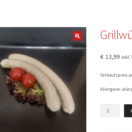
Grillwü
€
13,99
inkl.
Verkaufspreis pe
Allergene: aller
Grillwürstel
Menge