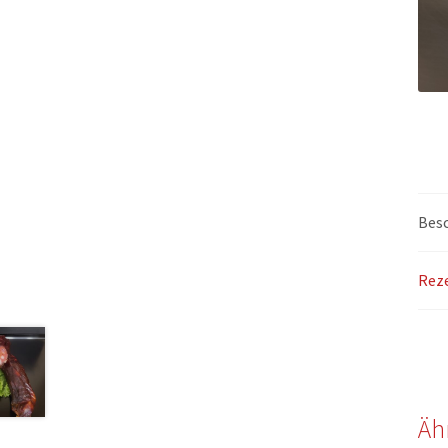
Bes
Reze
Äh