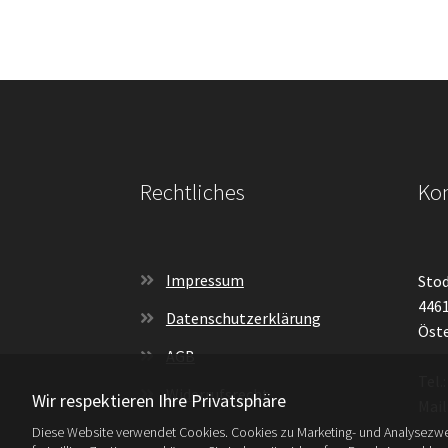
Rechtliches
Kon
Impressum
Stod
4461
Datenschutzerklärung
Öste
AGB
Tel.
Widerrufsrecht
Wir respektieren Ihre Privatsphäre
Mail
Diese Website verwendet Cookies. Cookies zu Marketing- und Analysezwe