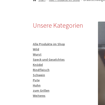
Unsere Kategorien
Alle Produkte im Shop
Wild
Wurst
Speck und Geselchtes
Knödel
Rindfleisch
Schwein
Pute
Huhn
zum Grillen
Weiteres