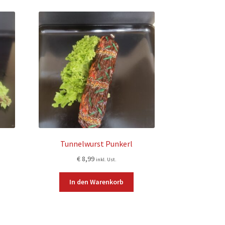
Tunnelwurst Punkerl
€
8,99
inkl. Ust.
In den Warenkorb