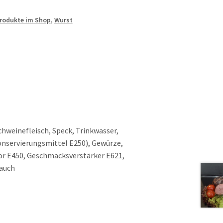
Produkte im Shop
,
Wurst
chweinefleisch, Speck, Trinkwasser,
onservierungsmittel E250), Gewürze,
tor E450, Geschmacksverstärker E621,
Rauch