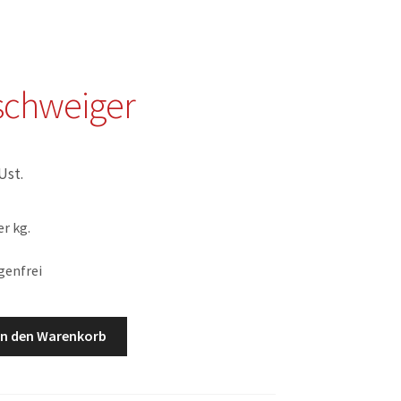
schweiger
 Ust.
r kg.
genfrei
r
In den Warenkorb