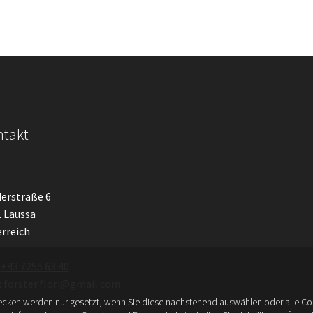
takt
erstraße 6
 Laussa
rreich
:
+43 7255 63 40
:
forster.flori@gmail.com
cken werden nur gesetzt, wenn Sie diese nachstehend auswählen oder alle Coo