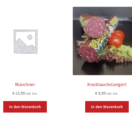
Münchner
Knoblauchstangerl
€
13,99
€
9,99
inkl. Ust.
inkl. Ust.
In den Warenkorb
In den Warenkorb