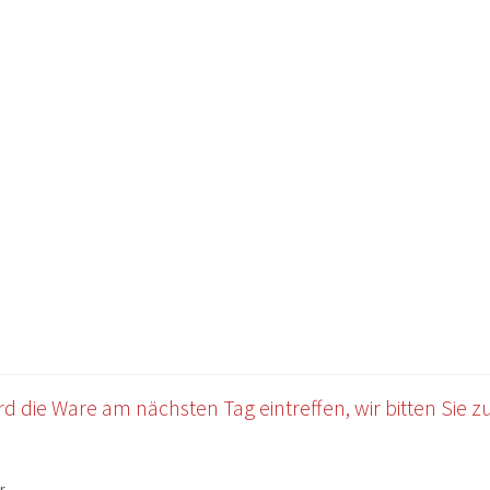
OWERSITE E-COMMERCE
Impressum
Kasse
Mein Konto
Warenkor
 die Ware am nächsten Tag eintreffen, wir bitten Sie zu 
r