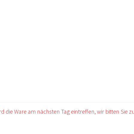
OWERSITE E-COMMERCE
Impressum
Kasse
Mein Konto
Warenkor
 die Ware am nächsten Tag eintreffen, wir bitten Sie zu 