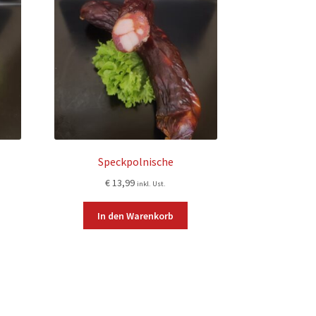
Speckpolnische
€
13,99
inkl. Ust.
In den Warenkorb