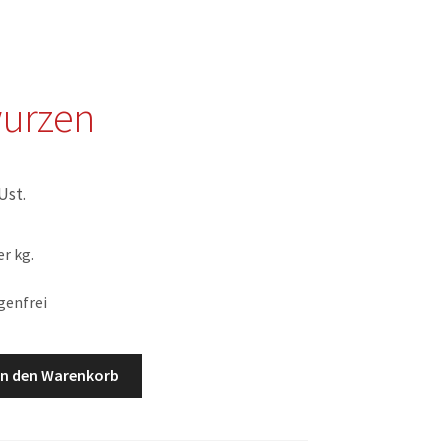
urzen
 Ust.
r kg.
genfrei
In den Warenkorb