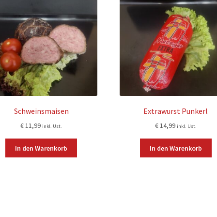
Schweinsmaisen
Extrawurst Punkerl
€
11,99
€
14,99
inkl. Ust.
inkl. Ust.
In den Warenkorb
In den Warenkorb