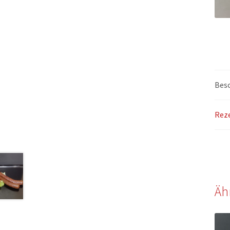
Bes
Reze
Äh