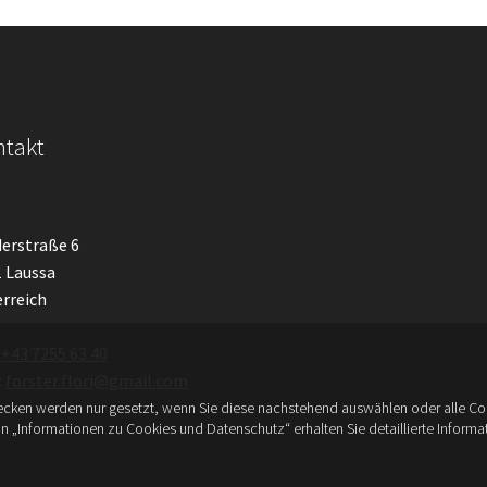
takt
erstraße 6
 Laussa
rreich
:
+43 7255 63 40
:
forster.flori@gmail.com
cken werden nur gesetzt, wenn Sie diese nachstehend auswählen oder alle Coo
on „Informationen zu Cookies und Datenschutz“ erhalten Sie detaillierte Inform