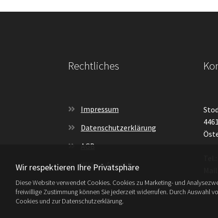
Rechtliches
Kon
Impressum
Stod
4461
Datenschutzerklärung
Öste
AGB
Tel.
Widerrufsrecht
Wir respektieren Ihre Privatsphäre
Mail
Diese Website verwendet Cookies. Cookies zu Marketing- und Analysezwe
freiwillige Zustimmung können Sie jederzeit widerrufen. Durch Auswahl v
Cookies und zur Datenschutzerklärung.