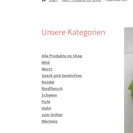
Unsere Kategorien
Alle Produkte im Shop
Wild
Wurst
Speck und Geselchtes
Knödel
Rindfleisch
Schwein
Pute
Huhn
zum Grillen
Weiteres