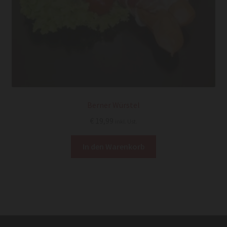
Berner Würstel
€
19,99
inkl. Ust.
In den Warenkorb