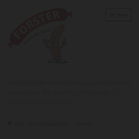
Zur
Zum
Menü
Navigation
Inhalt
springen
springen
Start
Nach erhalt der Bestellbestätigung wird die Ware
AGB
am nächsten Tag eintreffen, wir bitten Sie zu
dieser Zeit vor Ort zu sein.
Datenschutzerklärung
HEROLD POWERSITE E-COMMERCE
Start
Alle Produkte im Shop
Cabanossi
Impressum