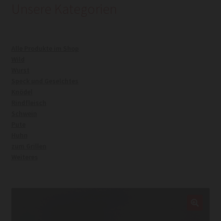
Unsere Kategorien
Kasse
Alle Produkte im Shop
Mein Konto
Wild
Wurst
Warenkorb
Speck und Geselchtes
Knödel
Rindfleisch
Widerrufsrecht
Schwein
Pute
Huhn
zum Grillen
Weiteres