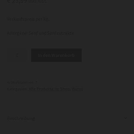
€
23,99
inkl. Ust.
Verkaufspreis per kg.
Allergene: Senf und Senfextrakte
Cabanossi
In den Warenkorb
Menge
Artikelnummer:
7
Kategorien:
Alle Produkte im Shop
,
Wurst
Beschreibung