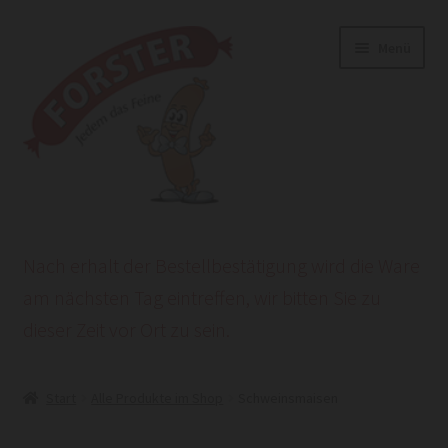
Zur
Zum
Menü
Navigation
Inhalt
springen
springen
Start
Nach erhalt der Bestellbestätigung wird die Ware
AGB
am nächsten Tag eintreffen, wir bitten Sie zu
dieser Zeit vor Ort zu sein.
Datenschutzerklärung
HEROLD POWERSITE E-COMMERCE
Start
Alle Produkte im Shop
Schweinsmaisen
Impressum