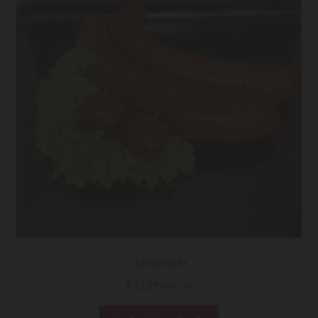
Oderberger
€
13,99
inkl. Ust.