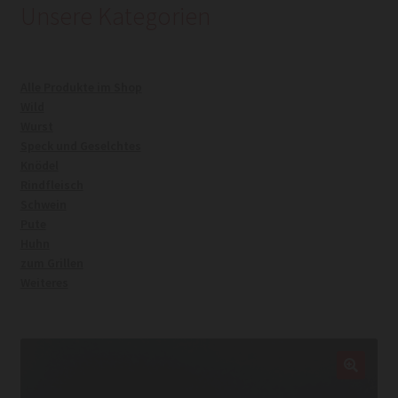
Unsere Kategorien
Kasse
Alle Produkte im Shop
Mein Konto
Wild
Wurst
Warenkorb
Speck und Geselchtes
Knödel
Rindfleisch
Widerrufsrecht
Schwein
Pute
Huhn
zum Grillen
Weiteres