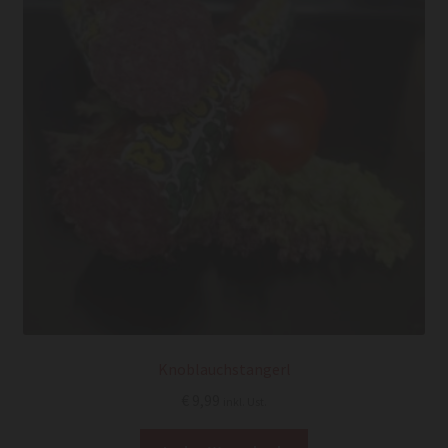
Knoblauchstangerl
€
9,99
inkl. Ust.