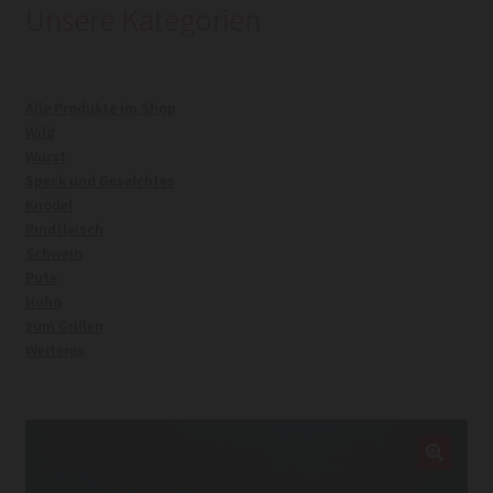
Unsere Kategorien
Kasse
Alle Produkte im Shop
Mein Konto
Wild
Wurst
Warenkorb
Speck und Geselchtes
Knödel
Rindfleisch
Widerrufsrecht
Schwein
Pute
Huhn
zum Grillen
Weiteres