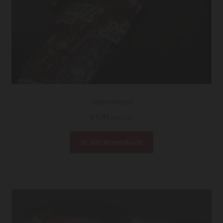
Jausenwurst
€
9,99
inkl. Ust.
In den Warenkorb