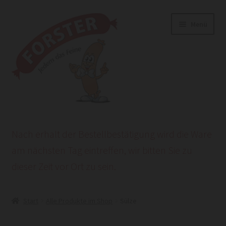
Zur
Zum
Menü
Navigation
Inhalt
springen
springen
Start
Nach erhalt der Bestellbestätigung wird die Ware
AGB
am nächsten Tag eintreffen, wir bitten Sie zu
dieser Zeit vor Ort zu sein.
Datenschutzerklärung
HEROLD POWERSITE E-COMMERCE
Start
Alle Produkte im Shop
Sülze
Impressum