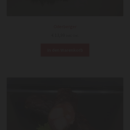
Oderberger
€
13,99
inkl. Ust.
In den Warenkorb