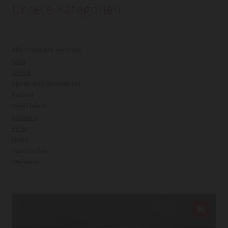
Unsere Kategorien
Kasse
Alle Produkte im Shop
Mein Konto
Wild
Wurst
Warenkorb
Speck und Geselchtes
Knödel
Rindfleisch
Widerrufsrecht
Schwein
Pute
Huhn
zum Grillen
Weiteres