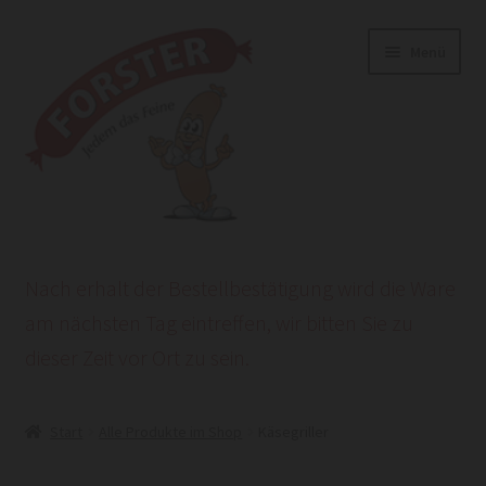
Zur
Zum
Menü
Navigation
Inhalt
springen
springen
Start
Nach erhalt der Bestellbestätigung wird die Ware
AGB
am nächsten Tag eintreffen, wir bitten Sie zu
dieser Zeit vor Ort zu sein.
Datenschutzerklärung
HEROLD POWERSITE E-COMMERCE
Start
Alle Produkte im Shop
Käsegriller
Impressum