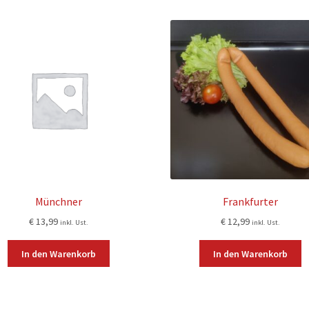
Münchner
Frankfurter
€
13,99
€
12,99
inkl. Ust.
inkl. Ust.
In den Warenkorb
In den Warenkorb