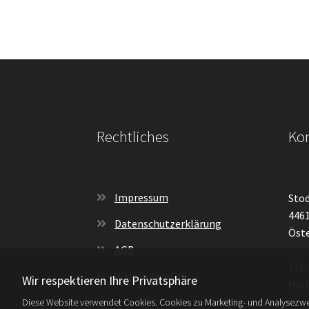
Rechtliches
Kon
Impressum
Stod
4461
Datenschutzerklärung
Öste
AGB
Tel.
Widerrufsrecht
Wir respektieren Ihre Privatsphäre
Mail
Diese Website verwendet Cookies. Cookies zu Marketing- und Analysezwe