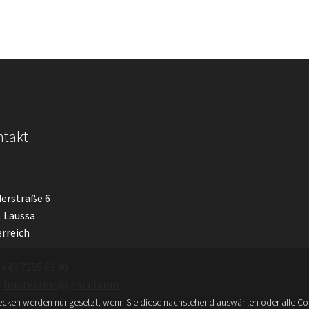
takt
erstraße 6
 Laussa
rreich
:
+43 7255 63 40
:
forster.flori@gmail.com
cken werden nur gesetzt, wenn Sie diese nachstehend auswählen oder alle Coo