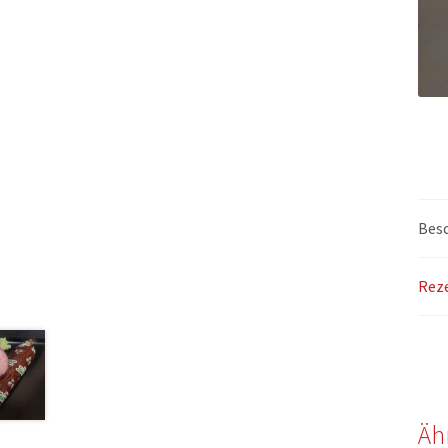
Bes
Reze
Äh