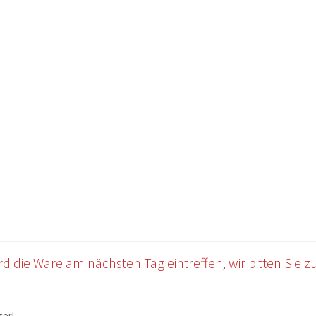
OWERSITE E-COMMERCE
Impressum
Kasse
Mein Konto
Warenkor
 die Ware am nächsten Tag eintreffen, wir bitten Sie zu 
gerl