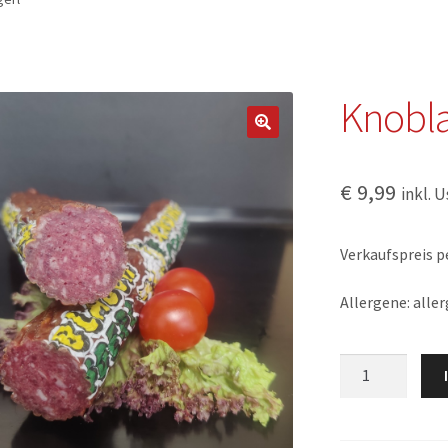
Knobla
€
9,99
inkl. U
Verkaufspreis pe
Allergene: aller
Knoblauchstan
Menge