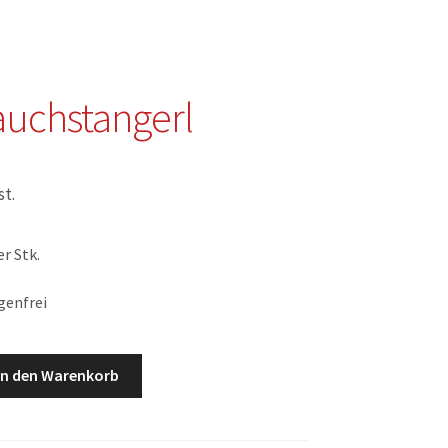
uchstangerl
st.
r Stk.
genfrei
gerl
In den Warenkorb