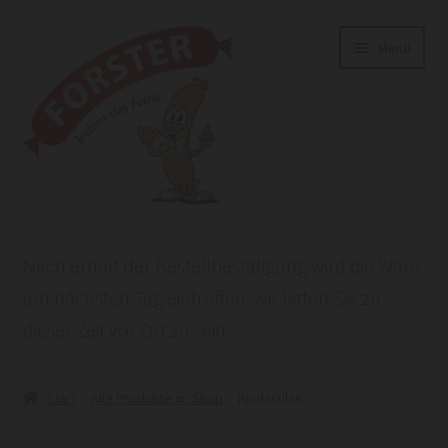
Zur
Zum
Menü
Navigation
Inhalt
springen
springen
Start
Nach erhalt der Bestellbestätigung wird die Ware
AGB
am nächsten Tag eintreffen, wir bitten Sie zu
dieser Zeit vor Ort zu sein.
Datenschutzerklärung
HEROLD POWERSITE E-COMMERCE
Start
Alle Produkte im Shop
Rindssülze
Impressum