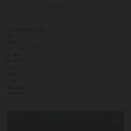
Unsere Kategorien
Kasse
Alle Produkte im Shop
Mein Konto
Wild
Wurst
Warenkorb
Speck und Geselchtes
Knödel
Rindfleisch
Widerrufsrecht
Schwein
Pute
Huhn
zum Grillen
Weiteres