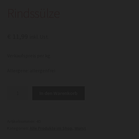
Rindssülze
€
11,99
inkl. Ust.
Verkaufspreis per kg.
Allergene: allergenfrei
Rindssülze
In den Warenkorb
Menge
Artikelnummer:
40
Kategorien:
Alle Produkte im Shop
,
Wurst