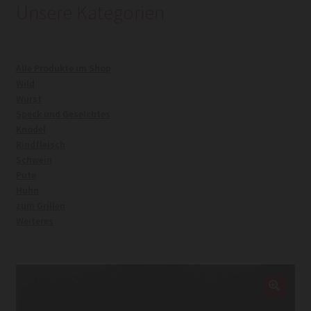
Unsere Kategorien
Kasse
Alle Produkte im Shop
Mein Konto
Wild
Wurst
Warenkorb
Speck und Geselchtes
Knödel
Rindfleisch
Widerrufsrecht
Schwein
Pute
Huhn
zum Grillen
Weiteres