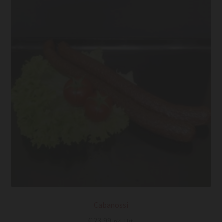
Cabanossi
€
23,99
inkl. Ust.