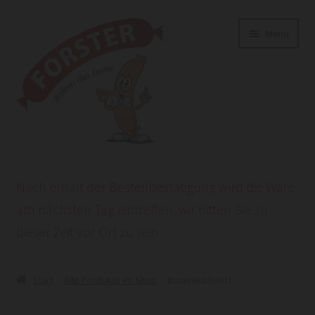
Zur
Zum
Menü
Navigation
Inhalt
springen
springen
Start
Nach erhalt der Bestellbestätigung wird die Ware
AGB
am nächsten Tag eintreffen, wir bitten Sie zu
dieser Zeit vor Ort zu sein.
Datenschutzerklärung
HEROLD POWERSITE E-COMMERCE
Start
Alle Produkte im Shop
Bauernkotelett
Impressum