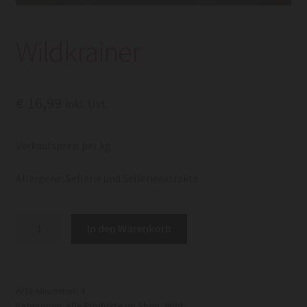
Wildkrainer
€
16,99
inkl. Ust.
Verkaufspreis per kg.
Allergene: Sellerie und Sellerieextrakte
Wildkrainer
In den Warenkorb
Menge
Artikelnummer:
4
Kategorien:
Alle Produkte im Shop
,
Wild