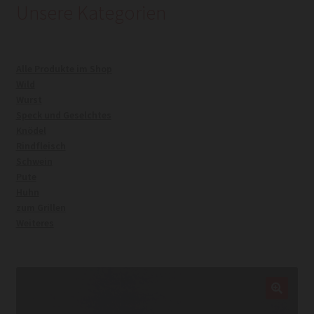
Unsere Kategorien
Kasse
Alle Produkte im Shop
Mein Konto
Wild
Wurst
Warenkorb
Speck und Geselchtes
Knödel
Rindfleisch
Widerrufsrecht
Schwein
Pute
Huhn
zum Grillen
Weiteres