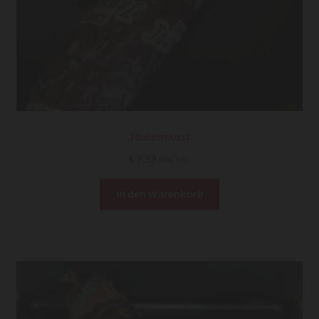
Jausenwurst
€
9,99
inkl. Ust.
In den Warenkorb