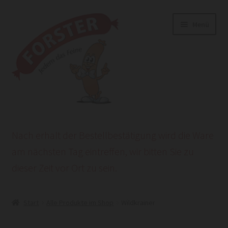
Zur
Zum
Menü
Navigation
Inhalt
springen
springen
Start
Nach erhalt der Bestellbestätigung wird die Ware
AGB
am nächsten Tag eintreffen, wir bitten Sie zu
dieser Zeit vor Ort zu sein.
Datenschutzerklärung
HEROLD POWERSITE E-COMMERCE
Start
Alle Produkte im Shop
Wildkrainer
Impressum