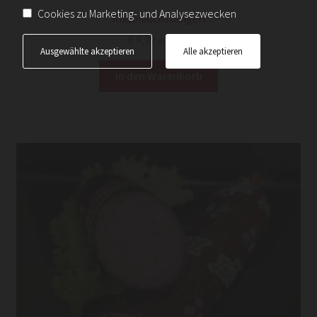
Cookies zu Marketing- und Analysezwecken
Knoblauchstangerl
€
9,99
inkl. Ust.
Ausgewählte akzeptieren
Alle akzeptieren
In den Warenkorb