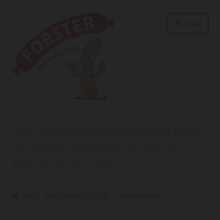
Zur
Zum
Menü
Navigation
Inhalt
springen
springen
Start
Nach erhalt der Bestellbestätigung wird die Ware
AGB
am nächsten Tag eintreffen, wir bitten Sie zu
dieser Zeit vor Ort zu sein.
Datenschutzerklärung
HEROLD POWERSITE E-COMMERCE
Start
Alle Produkte im Shop
Leberkäse roh
Impressum