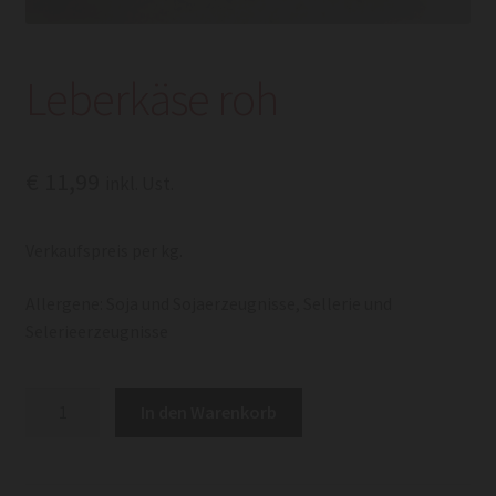
Leberkäse roh
€
11,99
inkl. Ust.
Verkaufspreis per kg.
Allergene: Soja und Sojaerzeugnisse, Sellerie und
Selerieerzeugnisse
Leberkäse
In den Warenkorb
roh
Menge