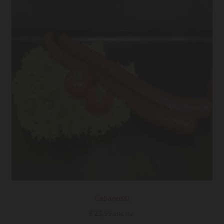
Cabanossi
€
23,99
inkl. Ust.