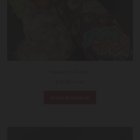
Käsewurst Punkerl
€
19,99
inkl. Ust.
In den Warenkorb