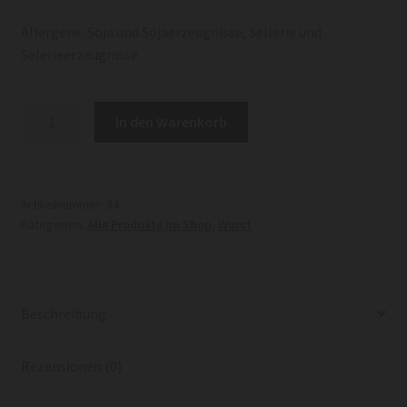
Allergene: Soja und Sojaerzeugnisse, Sellerie und
Selerieerzeugnisse
Leberkäse
In den Warenkorb
kalt/
aufgeschnitten
Menge
Artikelnummer:
34
Kategorien:
Alle Produkte im Shop
,
Wurst
Beschreibung
Rezensionen (0)