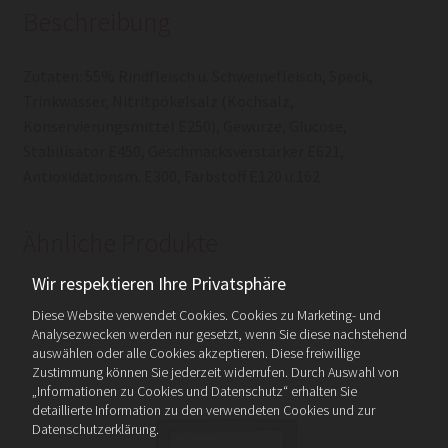
Beschreibung
Zutaten: 55% Rindfleisch u. Schweinefleisch, Speck,
Trinkwasser, Nitritpökelsalz (Kochsalz,
Konservierungsmittel E250), Gewürze, Glucose,
Stabilisator E450, Geschmacksverstärker E621,
Antioxidationsm. E300, Farbstoff E120 u.162
Ähnliche Produkte
Wir respektieren Ihre Privatsphäre
Diese Website verwendet Cookies. Cookies zu Marketing- und
Analysezwecken werden nur gesetzt, wenn Sie diese nachstehend
auswählen oder alle Cookies akzeptieren. Diese freiwillige
Zustimmung können Sie jederzeit widerrufen. Durch Auswahl von
„Informationen zu Cookies und Datenschutz“ erhalten Sie
detaillierte Information zu den verwendeten Cookies und zur
Datenschutzerklärung.