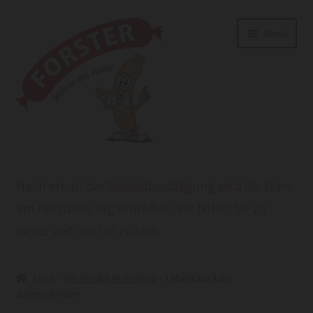
Zur
Zum
Menü
Navigation
Inhalt
springen
springen
Start
Nach erhalt der Bestellbestätigung wird die Ware
AGB
am nächsten Tag eintreffen, wir bitten Sie zu
dieser Zeit vor Ort zu sein.
Datenschutzerklärung
HEROLD POWERSITE E-COMMERCE
Start
Alle Produkte im Shop
Leberkäse kalt/
aufgeschnitten
Impressum