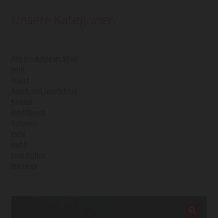
Unsere Kategorien
Kasse
Mein Konto
Alle Produkte im Shop
Wild
Warenkorb
Wurst
Speck und Geselchtes
Knödel
Widerrufsrecht
Rindfleisch
Schwein
Pute
Huhn
zum Grillen
Weiteres