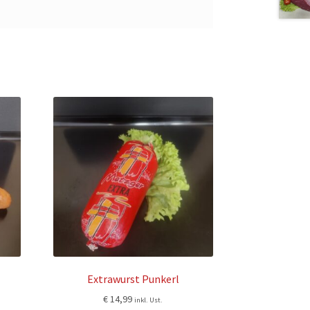
Extrawurst Punkerl
€
14,99
inkl. Ust.