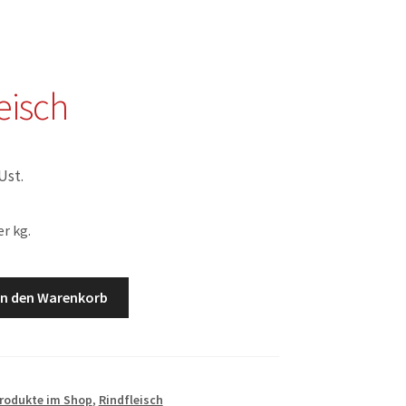
eisch
 Ust.
r kg.
In den Warenkorb
Produkte im Shop
,
Rindfleisch