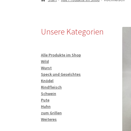
Unsere Kategorien
Alle Produkte im Shop
Wild
Wurst
Speck und Geselchtes
Knödel
Rindfleisch
Schwein
Pute
Huhn
zum Grillen
Weiteres