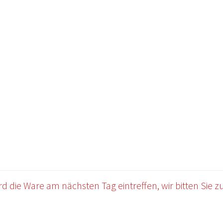
OWERSITE E-COMMERCE
Impressum
Kasse
Mein Konto
Warenkor
 die Ware am nächsten Tag eintreffen, wir bitten Sie zu 