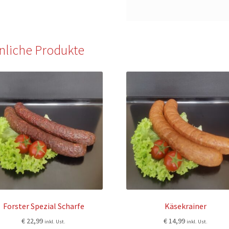
nliche Produkte
Forster Spezial Scharfe
Käsekrainer
€
22,99
€
14,99
inkl. Ust.
inkl. Ust.