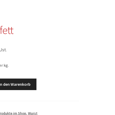
fett
 Ust.
r kg.
In den Warenkorb
Produkte im Shop
,
Wurst