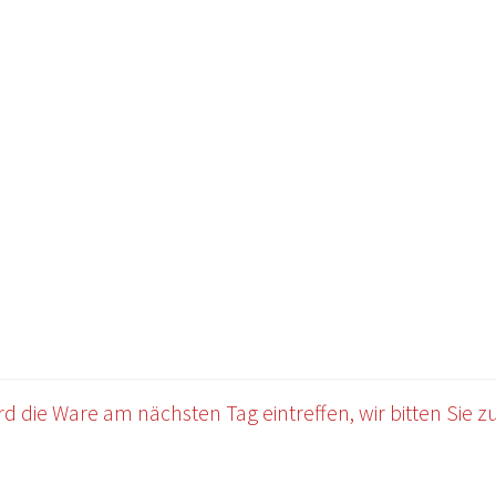
OWERSITE E-COMMERCE
Impressum
Kasse
Mein Konto
Warenkor
 die Ware am nächsten Tag eintreffen, wir bitten Sie zu 