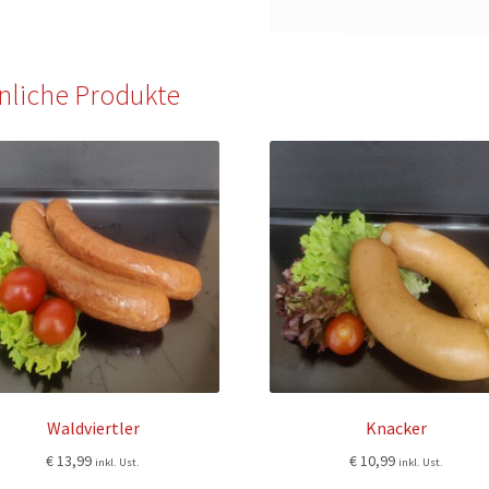
nliche Produkte
Waldviertler
Knacker
€
13,99
€
10,99
inkl. Ust.
inkl. Ust.