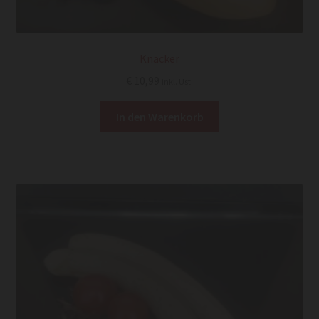
Knacker
€
10,99
inkl. Ust.
In den Warenkorb