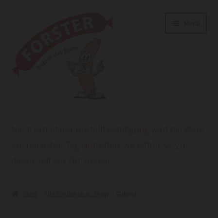
Zur
Zum
Menü
Navigation
Inhalt
springen
springen
Start
Nach erhalt der Bestellbestätigung wird die Ware
AGB
am nächsten Tag eintreffen, wir bitten Sie zu
dieser Zeit vor Ort zu sein.
Datenschutzerklärung
HEROLD POWERSITE E-COMMERCE
Start
Alle Produkte im Shop
Gulasch
Impressum